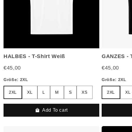
HALBES - T-Shirt Weiß
GANZES - T
€45,00
€45,00
Größe:
2XL
Größe:
2XL
2XL
XL
L
M
S
XS
2XL
XL
2XL
XL
L
M
S
XS
2XL
XL
Add To cart