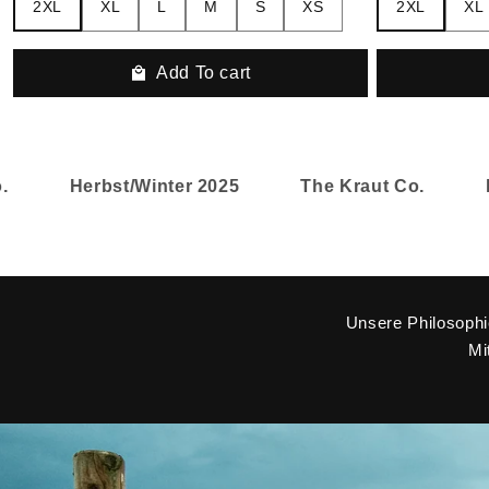
2XL
XL
L
M
S
XS
2XL
XL
Add To cart
Herbst/Winter 2025
The Kraut Co.
Herb
Unsere Philosophie
Mi