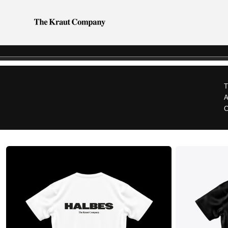
Direkt
zum
Inhalt
T
A
C