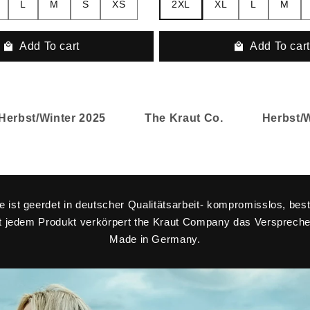
L
M
S
XS
2XL
XL
L
M
Add To cart
Add To car
st/Winter 2025
The Kraut Co.
Herbst/Winte
 ist geerdet in deutscher Qualitätsarbeit- kompromisslos, bes
t jedem Produkt verkörpert the Kraut Company das Versprech
Made in Germany.