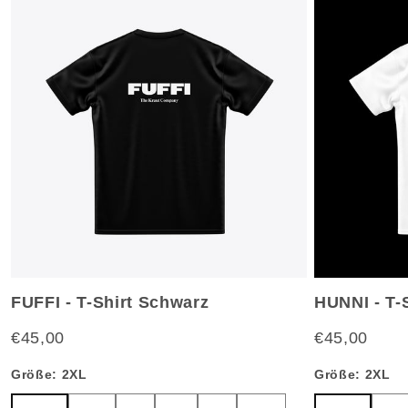
FUFFI - T-Shirt Schwarz
HUNNI - T-
€45,00
€45,00
Größe:
2XL
Größe:
2XL
2XL
XL
L
M
S
XS
2XL
XL