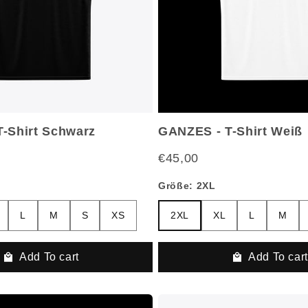
-Shirt Schwarz
GANZES - T-Shirt Weiß
€45,00
Größe:
2XL
L
M
S
XS
2XL
XL
L
M
S
L
M
S
XS
2XL
XL
L
M
Add To cart
Add To car