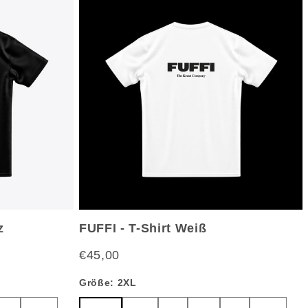
z
FUFFI - T-Shirt Weiß
€45,00
Größe:
2XL
XS
2XL
XL
L
M
S
XS