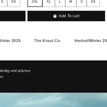
S
XS
2XL
XL
L
M
S
XS
t
Add To cart
r 2025
The Kraut Co.
Herbst/Winter 2025
tändig und präzise.
en: