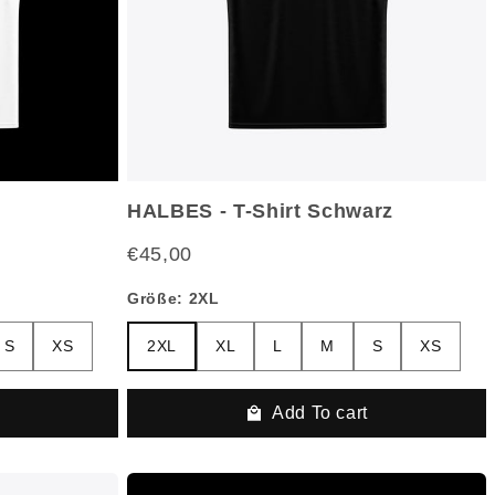
HALBES - T-Shirt Schwarz
€45,00
Größe:
2XL
XS
2XL
XL
L
M
S
XS
S
XS
2XL
XL
L
M
S
XS
t
Add To cart