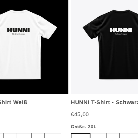
Shirt Weiß
HUNNI T-Shirt - Schwar
€45,00
Größe:
2XL
L
M
S
XS
2XL
XL
L
M
S